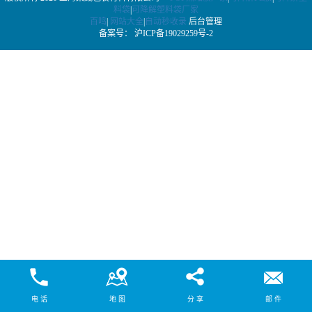
料袋
|
可降解塑料袋厂家
百鸣
|
网站大全
|
自动秒收录
后台管理
备案号：
沪ICP备19029259号-2
电 话
地 图
分 享
邮 件